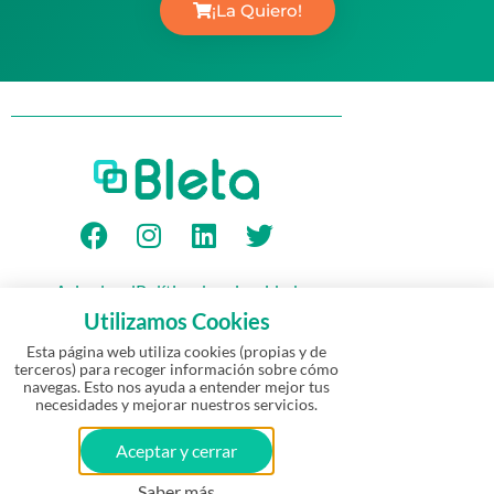
¡La Quiero!
Aviso legal
Política de privacidad
Política de Cookies
Garantía
Utilizamos Cookies
Política de devolución y reembolso
Esta página web utiliza cookies (propias y de
terceros) para recoger información sobre cómo
navegas. Esto nos ayuda a entender mejor tus
© Bleta 2026 – Todos los derechos
necesidades y mejorar nuestros servicios.
reservados | Empresa emergente
·
Un
proyecto de los creadores de
eways
Aceptar y cerrar
💬​ ¿Necesitas ayuda?
Financiado por el CDTI y ENISA (Ministerio
de Industria, Comercio y Turismo)
Saber más