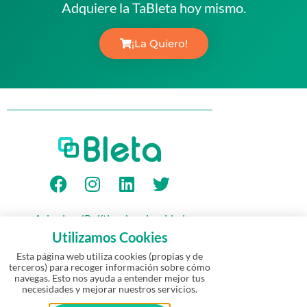
Adquiere la TaBleta hoy mismo.
¡La Quiero!
Aviso legal
Política de privacidad
Política de Cookies
Garantía
Utilizamos Cookies
Política de devolución y reembolso
Esta página web utiliza cookies (propias y de
terceros) para recoger información sobre cómo
navegas. Esto nos ayuda a entender mejor tus
© Bleta 2026 – Todos los derechos
necesidades y mejorar nuestros servicios.
reservados | Empresa emergente
·
Un