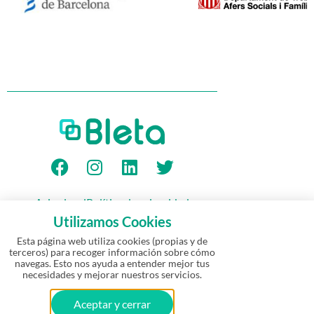
Aviso legal
Política de privacidad
Política de Cookies
Garantía
Utilizamos Cookies
Política de devolución y reembolso
Esta página web utiliza cookies (propias y de
terceros) para recoger información sobre cómo
navegas. Esto nos ayuda a entender mejor tus
© Bleta 2026 – Todos los derechos
necesidades y mejorar nuestros servicios.
reservados | Empresa emergente
·
Un
proyecto de los creadores de
eways
Aceptar y cerrar
Financiado por el CDTI y ENISA (Ministerio