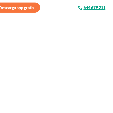
Descarga app gratis
644 679 211