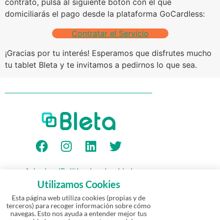
contrato, pulsa al siguiente botón con el que
domiciliarás el pago desde la plataforma GoCardless:
Contratar el Servicio
¡Gracias por tu interés! Esperamos que disfrutes mucho
tu tablet Bleta y te invitamos a pedirnos lo que sea.
Aviso legal
Política de privacidad
Política de Cookies
Garantía
Utilizamos Cookies
Política de devolución y reembolso
Esta página web utiliza cookies (propias y de
terceros) para recoger información sobre cómo
navegas. Esto nos ayuda a entender mejor tus
© Bleta 2026 – Todos los derechos