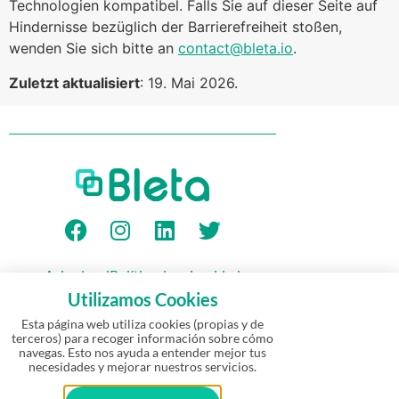
Technologien kompatibel. Falls Sie auf dieser Seite auf
Hindernisse bezüglich der Barrierefreiheit stoßen,
wenden Sie sich bitte an
contact@bleta.io
.
Zuletzt aktualisiert
: 19. Mai 2026.
Aviso legal
Política de privacidad
Política de Cookies
Garantía
Utilizamos Cookies
Política de devolución y reembolso
Esta página web utiliza cookies (propias y de
terceros) para recoger información sobre cómo
navegas. Esto nos ayuda a entender mejor tus
© Bleta 2026 – Todos los derechos
necesidades y mejorar nuestros servicios.
reservados | Empresa emergente
·
Un
proyecto de los creadores de
eways