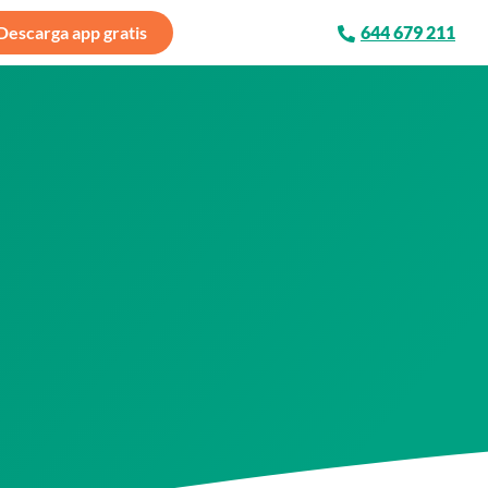
Descarga app gratis
644 679 211